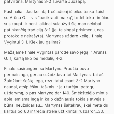
patvirtina. Martynas 3-0 suvartė Juozapą.
Pusfinaliai. Jau kelintą trečiadienį iš eilės tenka žaisti
su Arūnu G. ir vis “pasikrauti malkų”, todėl teko rimčiau
susikaupti ir bent laikinai sulaužyti šią man nelabai
patinkančią tradiciją 3-1 (jei teisingai prisimenu, nes
protokole neįrašyta). Martynas uždarė kelią į finalą
Vygintui 3-1. Kiek jau galima?
Mažajame finale Vygintas parodė savo jėgą ir Arūnas
G. šį kartą liko be medalių 4-2.
Finale susirungėm su Martynu. Pradžia buvo
permaininga, geriau sužaizdavo tai Martynas, tai aš.
Žaidžiant šeštą legą, rezultatui esant 3-2 Martyno
naudai, atsiplėšiau taškais ir jau turėjau patogų
uždarymą, o pas Martyną dar 140. Šmėkštelėjo mintis
apie lemiamą legą ir, kaip dažniausia tokiais atvejais
būna, neužsidariau… Martynas šaltakraujiškai meta du
kartus po 60 ir trečia strėle užtikrintai “uždaro”…30.