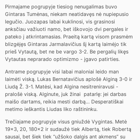
Pirmajame pogrupyje tiesiog nenugalimas buvo
Gintaras Tumėnas, niekam neatidavęs nė nupiepusio
legučio. Juozapas labai kuklinosi, vis grasinosi
anksčiau važiuoti namo, bet iškovojo dvi pergales ir
pateko į atkrintamasias. Praeitą kartą visom prasmėm
blizgėjęs Gintaras Jarmalavičius šį kartą laimėjo tik
prieš Vytautą, bet ne be vargo 3-2. Be pergalių likęs
Vytautas neprarado optimizmo - įgavo patirties.
Antrame pogrupyje visi labai maloniai leido man
laimėti viską. Lukas Bernatavičius aplošė Alginą 3-0 ir
Liudą Ž. 3-1. Matėsi, kad Algina nesitreniravusi -
pralošė viską. Alginute, juk žinai patarlę: jei darbas
maišo dartams, reikia mesti darbą… Desperatiškai
metimo ieškantis Liudas liko raštininku.
Trečiajame pogrupyje visus gniuždė Vygintas. Metė
19x3, 20, 180x2 ir sudaužė tiek Albertą, tiek Robertą
sausai, bet šiek tiek “užšoko dalgis ant akmens” su