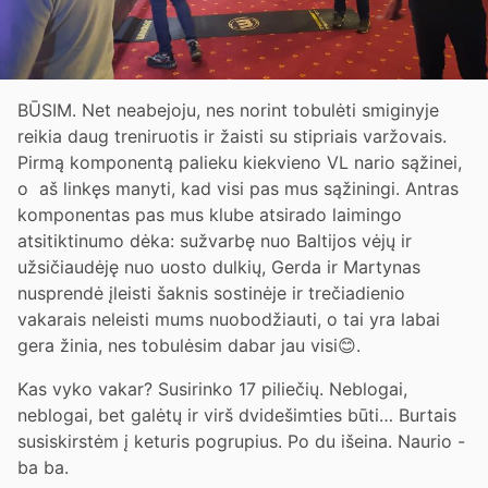
BŪSIM. Net neabejoju, nes norint tobulėti smiginyje
reikia daug treniruotis ir žaisti su stipriais varžovais.
Pirmą komponentą palieku kiekvieno VL nario sąžinei,
o aš linkęs manyti, kad visi pas mus sąžiningi. Antras
komponentas pas mus klube atsirado laimingo
atsitiktinumo dėka: sužvarbę nuo Baltijos vėjų ir
užsičiaudėję nuo uosto dulkių, Gerda ir Martynas
nusprendė įleisti šaknis sostinėje ir trečiadienio
vakarais neleisti mums nuobodžiauti, o tai yra labai
gera žinia, nes tobulėsim dabar jau visi😊.
Kas vyko vakar? Susirinko 17 piliečių. Neblogai,
neblogai, bet galėtų ir virš dvidešimties būti… Burtais
susiskirstėm į keturis pogrupius. Po du išeina. Naurio -
ba ba.