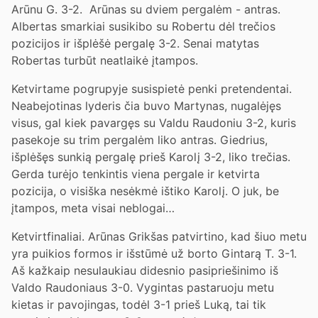
Arūnu G. 3-2. Arūnas su dviem pergalėm - antras.
Albertas smarkiai susikibo su Robertu dėl trečios
pozicijos ir išplėšė pergalę 3-2. Senai matytas
Robertas turbūt neatlaikė įtampos.
Ketvirtame pogrupyje susispietė penki pretendentai.
Neabejotinas lyderis čia buvo Martynas, nugalėjęs
visus, gal kiek pavargęs su Valdu Raudoniu 3-2, kuris
pasekoje su trim pergalėm liko antras. Giedrius,
išplėšęs sunkią pergalę prieš Karolį 3-2, liko trečias.
Gerda turėjo tenkintis viena pergale ir ketvirta
pozicija, o visiška nesėkmė ištiko Karolį. O juk, be
įtampos, meta visai neblogai…
Ketvirtfinaliai. Arūnas Grikšas patvirtino, kad šiuo metu
yra puikios formos ir išstūmė už borto Gintarą T. 3-1.
Aš kažkaip nesulaukiau didesnio pasipriešinimo iš
Valdo Raudoniaus 3-0. Vygintas pastaruoju metu
kietas ir pavojingas, todėl 3-1 prieš Luką, tai tik