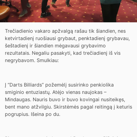
Trečiadienio vakaro apžvalgą rašau tik šiandien, nes
ketvirtadienį ruošiausi grybaut, penktadienį grybavau,
šeštadienį ir šiandien mėgavausi grybavimo
rezultatais. Negaliu pasakyti, kad trečiadienį iš vis
negrybavom. Smulkiau:
Į “Darts Billiards” požemėlį susirinko penkiolika
smiginio entuziastų. Atėjo vienas naujokas –
Mindaugas. Nauris buvo ir buvo kovingai nusiteikęs,
bent mano atžvilgiu. Skirstėmės pagal reitingą į keturis
pogrupius. Išeina po du.