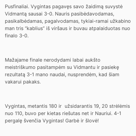
Pusfinaliai. Vygintas pagavęs savo žaidimą suvystė
Vidmantą sausai 3-0. Nauris pasibėdavodamas,
pasikalbėdamas, pagalvodamas, tykiai-ramai užkabino
man tris “kablius” iš viršaus ir buvau atpalaiduotas nuo
finalo 3-0.
Mažajame finale nerodydami labai aukšto
meistriškumo pasitampėm su Vidmantu ir pasiekę
rezultatą 3-1 mano naudai, nusprendėm, kad šiam
vakarui pakaks.
Vygintas, metantis 180 ir užsidarantis 19, 20 strėlėmis
nuo 110, buvo per kietas riešutas net ir Nauriui. 4-1
pergalę švenčia Vygintas! Garbė ir šlovė!