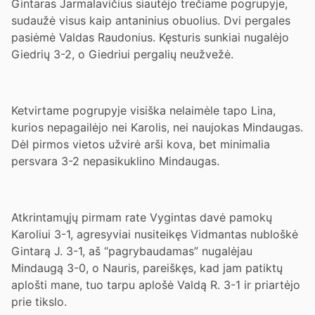
Gintaras Jarmalavičius siautėjo trečiame pogrupyje,
sudaužė visus kaip antaninius obuolius. Dvi pergales
pasiėmė Valdas Raudonius. Kęsturis sunkiai nugalėjo
Giedrių 3-2, o Giedriui pergalių neužvežė.
Ketvirtame pogrupyje visiška nelaimėle tapo Lina,
kurios nepagailėjo nei Karolis, nei naujokas Mindaugas.
Dėl pirmos vietos užvirė arši kova, bet minimalia
persvara 3-2 nepasikuklino Mindaugas.
Atkrintamųjų pirmam rate Vygintas davė pamokų
Karoliui 3-1, agresyviai nusiteikęs Vidmantas nubloškė
Gintarą J. 3-1, aš “pagrybaudamas” nugalėjau
Mindaugą 3-0, o Nauris, pareiškęs, kad jam patiktų
aplošti mane, tuo tarpu aplošė Valdą R. 3-1 ir priartėjo
prie tikslo.