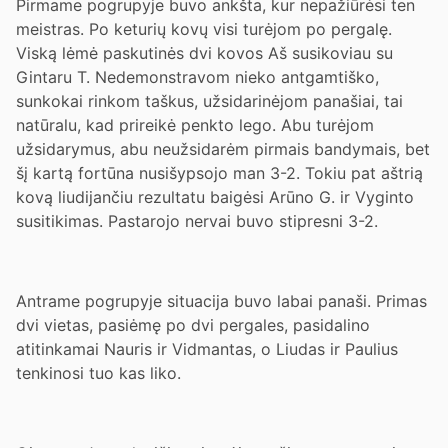
Pirmame pogrupyje buvo ankšta, kur nepažiūrėsi ten
meistras. Po keturių kovų visi turėjom po pergalę.
Viską lėmė paskutinės dvi kovos Aš susikoviau su
Gintaru T. Nedemonstravom nieko antgamtiško,
sunkokai rinkom taškus, užsidarinėjom panašiai, tai
natūralu, kad prireikė penkto lego. Abu turėjom
užsidarymus, abu neužsidarėm pirmais bandymais, bet
šį kartą fortūna nusišypsojo man 3-2. Tokiu pat aštrią
kovą liudijančiu rezultatu baigėsi Arūno G. ir Vyginto
susitikimas. Pastarojo nervai buvo stipresni 3-2.
Antrame pogrupyje situacija buvo labai panaši. Primas
dvi vietas, pasiėmę po dvi pergales, pasidalino
atitinkamai Nauris ir Vidmantas, o Liudas ir Paulius
tenkinosi tuo kas liko.